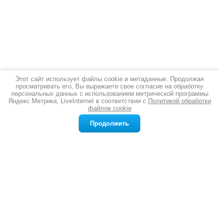
Этот сайт использует файлы cookie и метаданные. Продолжая
просматривать его, Вы выражаете свое согласие на обработку
Новости
все новости
персональных данных с использованием метрической программы
Яндекс.Метрика, LiveInternet в соответствии с
Политикой обработки
файлов cookie
12.03.2026
Серебряная стопка: благородный аксессуар для истинных ценителей
Продолжить
Ищете подарок, который впечатлит
даже самого взыскательного человека?
Желаете добавить в сервировку стола
ноту изысканности и благородства?
Серебряная стопка — именно то, что
вам нужно. Это не просто посуда, а
символ статуса, утончённого вкуса и
многовековых традиций.
подробнее
03.03.2026