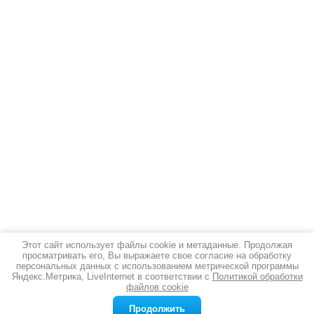
Этот сайт использует файлы cookie и метаданные. Продолжая
просматривать его, Вы выражаете свое согласие на обработку
Новости
все новости
персональных данных с использованием метрической программы
Яндекс.Метрика, LiveInternet в соответствии с
Политикой обработки
файлов cookie
12.03.2026
Серебряная стопка: благородный аксессуар для истинных ценителей
Продолжить