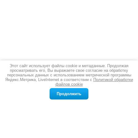
Этот сайт использует файлы cookie и метаданные. Продолжая
просматривать его, Вы выражаете свое согласие на обработку
Новости
все новости
персональных данных с использованием метрической программы
Яндекс.Метрика, LiveInternet в соответствии с
Политикой обработки
файлов cookie
12.03.2026
Серебряная стопка: благородный аксессуар для истинных ценителей
Продолжить
Ищете подарок, который впечатлит
даже самого взыскательного человека?
Желаете добавить в сервировку стола
ноту изысканности и благородства?
Серебряная стопка — именно то, что
вам нужно. Это не просто посуда, а
символ статуса, утончённого вкуса и
многовековых традиций.
подробнее