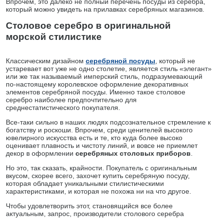
Впрочем, это далеко не полный перечень посуды из серебра,
который можно увидеть на прилавках серебряных магазинов.
Столовое серебро в оригинальной
морской стилистике
Классическим дизайном
серебряной посуды
, который не
устаревает вот уже не одно столетие, является стиль «элегант»
или же так называемый имперский стиль, подразумевающий
по-настоящему королевское оформление декоративных
элементов серебряной посуды. Именно такое столовое
серебро наиболее предпочтительно для
среднестатистического покупателя.
Все-таки сильно в наших людях подсознательное стремление к
богатству и роскоши. Впрочем, среди ценителей высокого
ювелирного искусства есть и те, кто куда более высоко
оценивает плавность и чистоту линий, и вовсе не приемлет
декор в оформлении
серебряных столовых приборов
.
Но это, так сказать, крайности. Покупатель с оригинальным
вкусом, скорее всего, захочет купить серебряную посуду,
которая обладает уникальными стилистическими
характеристиками, и которая не похожа ни на что другое.
Чтобы удовлетворить этот, становящийся все более
актуальным, запрос, производители столового серебра