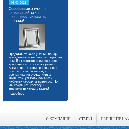
03.03.2026
Серебряные рамки для
фотографий: стиль,
элегантность и память
навсегда!
Представьте себе уютный вечер
дома, тёплый свет лампы падает на
семейные фотографии, бережно
хранящиеся в красивых рамках.
Каждая фотография рассказывает
свою историю, возвращает
воспоминания о счастливых
моментах, улыбках близких и
любимых сердцу мгновениях. Но
как сохранить красоту и
значимость каждого кадра?
подробнее
О КОМПАНИИ
СТАТЬИ
НАПИШИТЕ НА