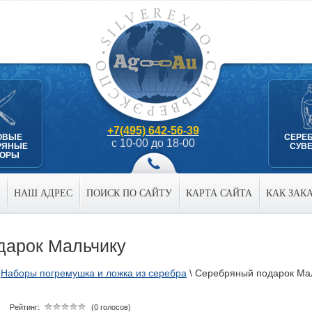
+7(495) 642-56-39
ОВЫЕ
СЕРЕ
с 10-00 до 18-00
РЯНЫЕ
СУВ
БОРЫ
НАШ АДРЕС
ПОИСК ПО САЙТУ
КАРТА САЙТА
КАК ЗАК
дарок Мальчику
\
Наборы погремушка и ложка из серебра
\
Серебряный подарок Ма
Рейтинг:
(0 голосов)