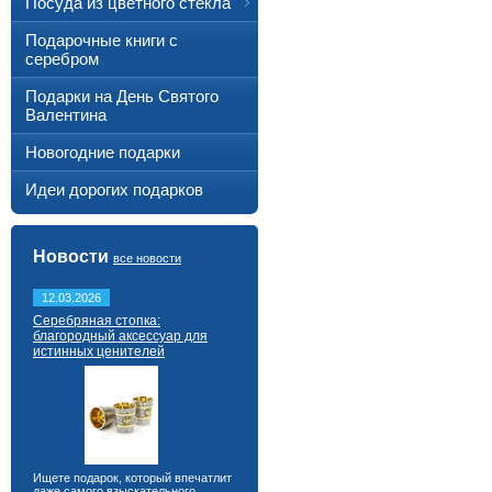
Посуда из цветного стекла
Подарочные книги с
серебром
Подарки на День Святого
Валентина
Новогодние подарки
Идеи дорогих подарков
Новости
все новости
12.03.2026
Серебряная стопка:
благородный аксессуар для
истинных ценителей
Ищете подарок, который впечатлит
даже самого взыскательного