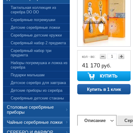
Тактильная коллекция из
серебра DO DO
Серебряные погремушки
Детские серебряные ложки
Серебряные детские кружки
Серебряный набор 2 предмета
Серебряный набор три
предмета
кол - во:
Наборы погремушка и ложка из
41 170
руб.
серебра
Подарки малышам
Детское серебро для завтрака
Купить в 1 клик
Детские приборы из серебра
Серебряные детские стаканы
Столовые серебряные
приборы
Описание
Сер
Чайные серебряные ложки
СЕРЕБРО И ФАРФОР