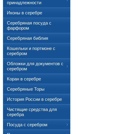
принадлежности
Иконы в серебре
Серебряная посуда с
фарфором
Серебряная библия
Кошельки и портмоне с
серебром
Обложки для документов с
серебром
Коран в серебре
Серебряные Торы
История России в серебре
Чистящие средства для
серебра
Посуда с серебром