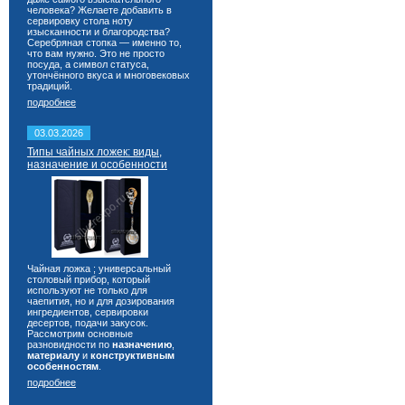
человека? Желаете добавить в
сервировку стола ноту
изысканности и благородства?
Серебряная стопка — именно то,
что вам нужно. Это не просто
посуда, а символ статуса,
утончённого вкуса и многовековых
традиций.
подробнее
03.03.2026
Типы чайных ложек: виды,
назначение и особенности
Чайная ложка ; универсальный
столовый прибор, который
используют не только для
чаепития, но и для дозирования
ингредиентов, сервировки
десертов, подачи закусок.
Рассмотрим основные
разновидности по
назначению
,
материалу
и
конструктивным
особенностям
.
подробнее