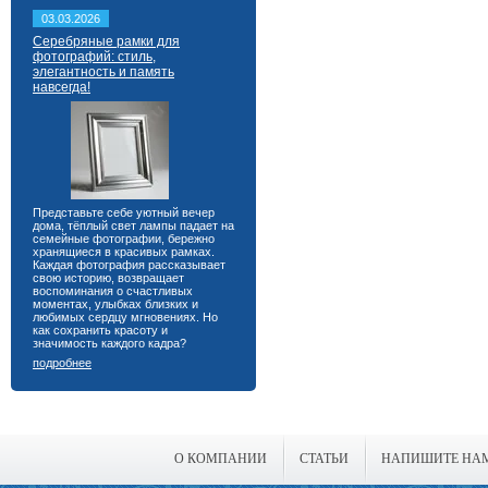
03.03.2026
Серебряные рамки для
фотографий: стиль,
элегантность и память
навсегда!
Представьте себе уютный вечер
дома, тёплый свет лампы падает на
семейные фотографии, бережно
хранящиеся в красивых рамках.
Каждая фотография рассказывает
свою историю, возвращает
воспоминания о счастливых
моментах, улыбках близких и
любимых сердцу мгновениях. Но
как сохранить красоту и
значимость каждого кадра?
подробнее
О КОМПАНИИ
СТАТЬИ
НАПИШИТЕ НА