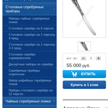
Столовые серебряные
приборы
Наборы чайных серебряных
ложек
Столовое серебро на 6 персон
Столовое серебро на 1 персону
4 пред.
Столовое серебро на 1 персону
2-3 пред.
Столовое серебро
сервировочное
кол - во:
Десертные наборы из серебра
55 000
руб.
Серебряные приборы
отдельные
Набор кофейных серебряных
ложек
Купить в 1 клик
Наборы столового серебра на
12 персон
Чайные серебряные ложки