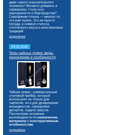
даже самого взыскательного
человека? Желаете добавить в
сервировку стола ноту
изысканности и благородства?
Серебряная стопка — именно то,
что вам нужно. Это не просто
посуда, а символ статуса,
утончённого вкуса и многовековых
традиций.
подробнее
03.03.2026
Типы чайных ложек: виды,
назначение и особенности
Чайная ложка ; универсальный
столовый прибор, который
используют не только для
чаепития, но и для дозирования
ингредиентов, сервировки
десертов, подачи закусок.
Рассмотрим основные
разновидности по
назначению
,
материалу
и
конструктивным
особенностям
.
подробнее