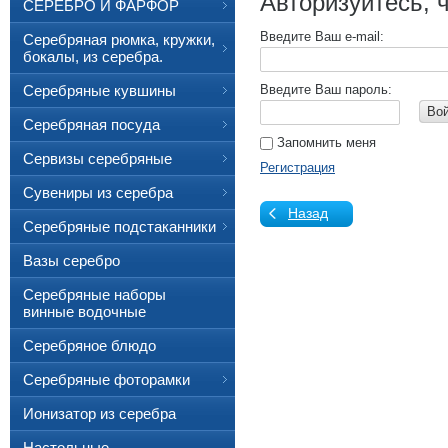
Авторизуйтесь, 
СЕРЕБРО И ФАРФОР
Введите Ваш e-mail:
Серебряная рюмка, кружки,
бокалы, из серебра.
Серебряные кувшины
Введите Ваш пароль:
Во
Серебряная посуда
Запомнить меня
Сервизы серебряные
Регистрация
Сувениры из серебра
Назад
Серебряные подстаканники
Вазы серебро
Серебряные наборы
винные водочные
Серебряное блюдо
Серебряные фоторамки
Ионизатор из серебра
Настольные