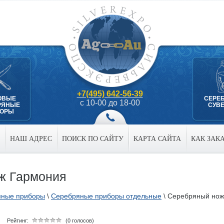
+7(495) 642-56-39
ОВЫЕ
СЕРЕ
с 10-00 до 18-00
РЯНЫЕ
СУВ
БОРЫ
НАШ АДРЕС
ПОИСК ПО САЙТУ
КАРТА САЙТА
КАК ЗАК
ж Гармония
яные приборы
\
Серебряные приборы отдельные
\
Серебряный нож
Рейтинг:
(0 голосов)