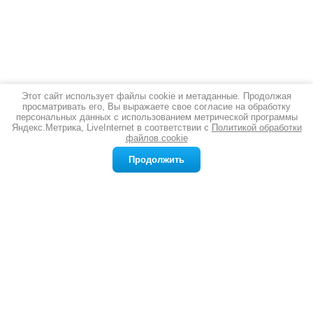
Этот сайт использует файлы cookie и метаданные. Продолжая
просматривать его, Вы выражаете свое согласие на обработку
Новости
все новости
персональных данных с использованием метрической программы
Яндекс.Метрика, LiveInternet в соответствии с
Политикой обработки
файлов cookie
12.03.2026
Серебряная стопка: благородный аксессуар для истинных ценителей
Продолжить
Ищете подарок, который впечатлит
даже самого взыскательного человека?
Желаете добавить в сервировку стола
ноту изысканности и благородства?
Серебряная стопка — именно то, что
вам нужно. Это не просто посуда, а
символ статуса, утончённого вкуса и
многовековых традиций.
подробнее
03.03.2026
Типы чайных ложек: виды, назначение и особенности
Чайная ложка ; универсальный