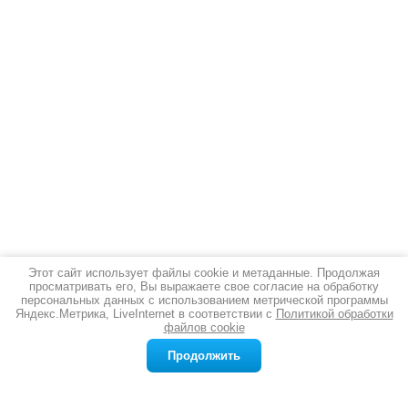
Этот сайт использует файлы cookie и метаданные. Продолжая
просматривать его, Вы выражаете свое согласие на обработку
Новости
все новости
персональных данных с использованием метрической программы
Яндекс.Метрика, LiveInternet в соответствии с
Политикой обработки
файлов cookie
12.03.2026
Серебряная стопка: благородный аксессуар для истинных ценителей
Продолжить
Ищете подарок, который впечатлит
даже самого взыскательного человека?
Желаете добавить в сервировку стола