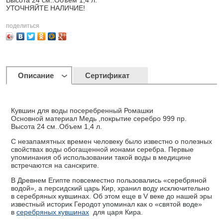
Высота 24 см..Объем 1,4 л.
УТОЧНЯЙТЕ НАЛИЧИЕ!
поделиться
Описание
Сертификат
Кувшин для воды посеребренный Ромашки
Основной материал Медь ,покрытие серебро 999 пр.
Высота 24 см..Объем 1,4 л.
С незапамятных времен человеку было известно о полезных
свойствах воды обогащенной ионами серебра. Первые
упоминания об использовании такой воды в медицине
встречаются на санскрите.
В Древнем Египте повсеместно пользовались «серебряной
водой», а персидский царь Кир, хранил воду исключительно
в серебряных кувшинах. Об этом еще в V веке до нашей эры
известный историк Геродот упоминал как о «святой воде»
в
серебряных кувшинах
для царя Кира.