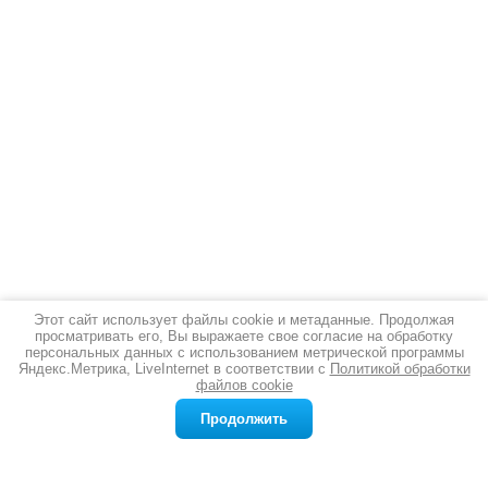
Этот сайт использует файлы cookie и метаданные. Продолжая
просматривать его, Вы выражаете свое согласие на обработку
Новости
все новости
персональных данных с использованием метрической программы
Яндекс.Метрика, LiveInternet в соответствии с
Политикой обработки
файлов cookie
12.03.2026
Серебряная стопка: благородный аксессуар для истинных ценителей
Продолжить
Ищете подарок, который впечатлит
даже самого взыскательного человека?
Желаете добавить в сервировку стола
ноту изысканности и благородства?